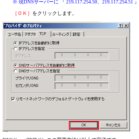
※ 現DNSサーバーに 『 219.117.254.50、219.11
［ＯＫ］
をクリックします。