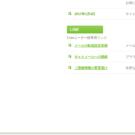
お得
2017年1月4日
サイ
LINK
Cnetユーザー様専用リンク
メールの転送設定依頼
メー
Ｗｅｂメールへの接続
ブラ
ご登録情報の変更届け
住所