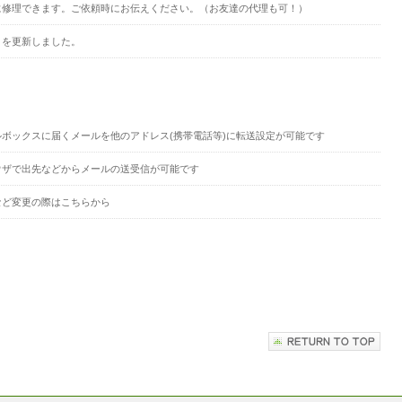
に修理できます。ご依頼時にお伝えください。（お友達の代理も可！）
トを更新しました。
ルボックスに届くメールを他のアドレス(携帯電話等)に転送設定が可能です
ウザで出先などからメールの送受信が可能です
など変更の際はこちらから