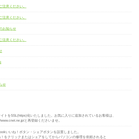
ご注意ください。
ご注意ください。
)のお知らせ
ご注意ください。
せ
内
らせ
イトをSSL(https)化いたしました。お気に入りに追加されているお客様は、
s://www.cnet.ne.jp/と再登録くださいませ。
ebookいいね！ボタン・シェアボタンを設置しました。
ね！をクリックまたはシェアをしてからパソコンの修理を依頼されると